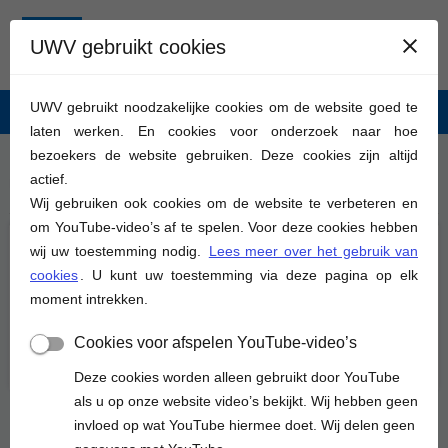
UWV gebruikt cookies
UWV gebruikt noodzakelijke cookies om de website goed te
Webformulieren UWV
laten werken. En cookies voor onderzoek naar hoe
bezoekers de website gebruiken. Deze cookies zijn altijd
actief.
Fout
Wij gebruiken ook cookies om de website te verbeteren en
om YouTube-video’s af te spelen. Voor deze cookies hebben
wij uw toestemming nodig.
Lees meer over het gebruik van
Er is geen sessie gevonden. Mogelijk is de sessie verlopen.
U kunt het formulier opnieuw invullen. Mocht deze
cookies
. U kunt uw toestemming via deze pagina op elk
foutmelding zich weer voordoen, controleer dan of uw
moment intrekken.
browser cookies ondersteunt.
Start het formulier opnieuw
Cookies voor afspelen YouTube-video’s
Deze cookies worden alleen gebruikt door YouTube
als u op onze website video’s bekijkt. Wij hebben geen
invloed op wat YouTube hiermee doet. Wij delen geen